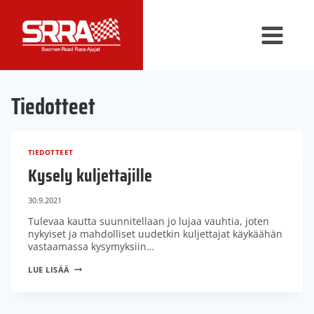
Siirry
sisältöön
Tiedotteet
TIEDOTTEET
Kysely kuljettajille
30.9.2021
Tulevaa kautta suunnitellaan jo lujaa vauhtia, joten
nykyiset ja mahdolliset uudetkin kuljettajat käykäähän
vastaamassa kysymyksiin…
KYSELY
LUE LISÄÄ
KULJETTAJILLE