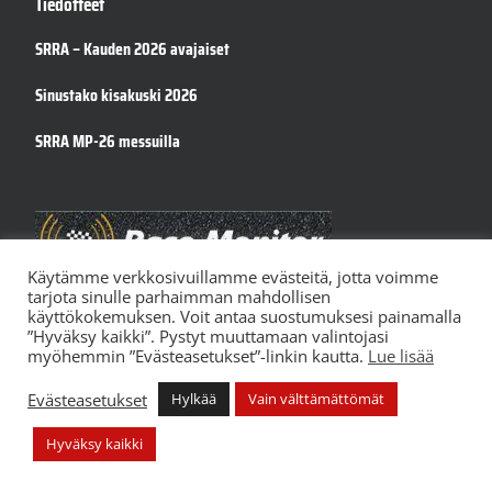
Tiedotteet
SRRA – Kauden 2026 avajaiset
Sinustako kisakuski 2026
SRRA MP-26 messuilla
Käytämme verkkosivuillamme evästeitä, jotta voimme
tarjota sinulle parhaimman mahdollisen
käyttökokemuksen. Voit antaa suostumuksesi painamalla
”Hyväksy kaikki”. Pystyt muuttamaan valintojasi
myöhemmin ”Evästeasetukset”-linkin kautta.
Lue lisää
Evästeasetukset
Hylkää
Vain välttämättömät
© Suomen Road Race Ajajat ry –
Tietosuojaseloste
–
Kotisivut
Hyväksy kaikki
yritykselle Helpotkotisivut.fi