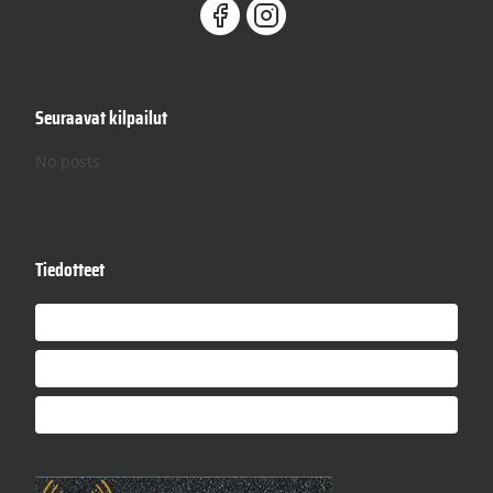
Seuraavat kilpailut
No posts
Tiedotteet
SRRA – Kauden 2026 avajaiset
Sinustako kisakuski 2026
SRRA MP-26 messuilla