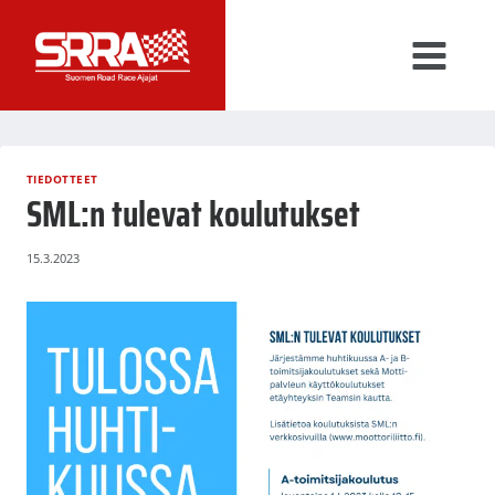
Siirry
sisältöön
TIEDOTTEET
SML:n tulevat koulutukset
15.3.2023