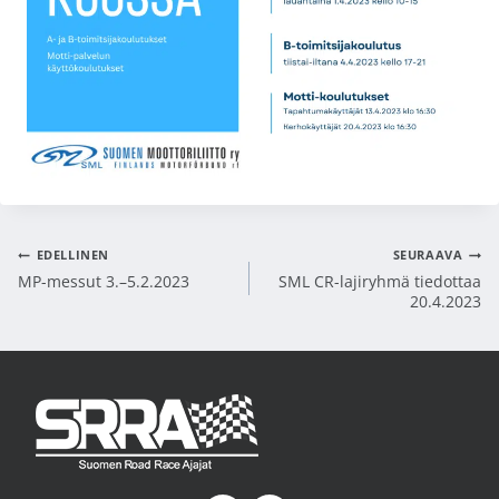
Artikkelien
EDELLINEN
SEURAAVA
MP-messut 3.–5.2.2023
SML CR-lajiryhmä tiedottaa
selaus
20.4.2023