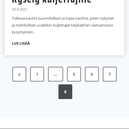
30.9.2021
Tulevaa kautta suunnitellaan jo lujaa vauhtia, joten nykyiset
ja mahdolliset uudetkin kuljettajat käykäähän vastaamassa
kysymyksiin…
K
LUE LISÄÄ
y
s
e
Artikkelien
l
E
1
…
5
6
7
sivutus
y
d
k
u
e
8
l
l
j
l
e
i
t
t
n