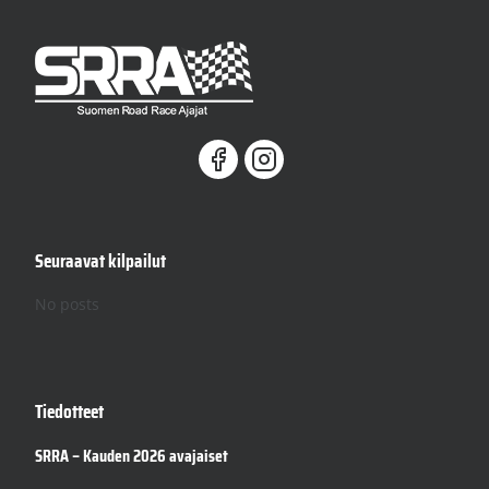
a
e
j
n
i
l
P
l
a
e
g
e
Seuraavat kilpailut
No posts
Tiedotteet
SRRA – Kauden 2026 avajaiset